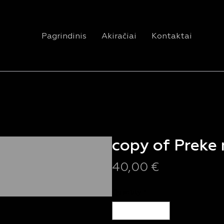
Pagrindinis
Akiračiai
Kontaktai
copy of Preke n
Price
40,00 €
Quantity
*