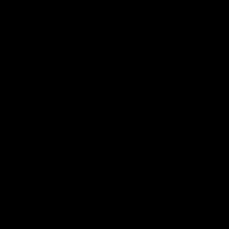
VšĮ 
info@akiraciai.com
į.k.
+370 69975939
Biru