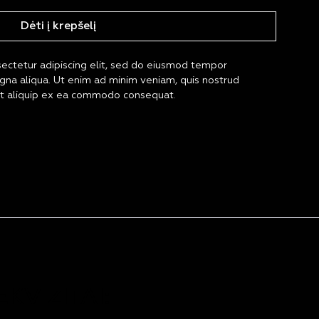
Dėti į krepšelį
ectetur adipiscing elit, sed do eiusmod tempor 
agna aliqua. Ut enim ad minim veniam, quis nostrud 
i ut aliquip ex ea commodo consequat.
EKVIZITAI: