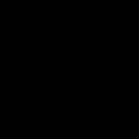
KONTAKTAI:
info@akiraciai.com
+370 69975939
REKVIZITAI:
VšĮ "Akiračiai
į.k. 304778329
Birutės g.3-6, LT-91226, Klaipėda